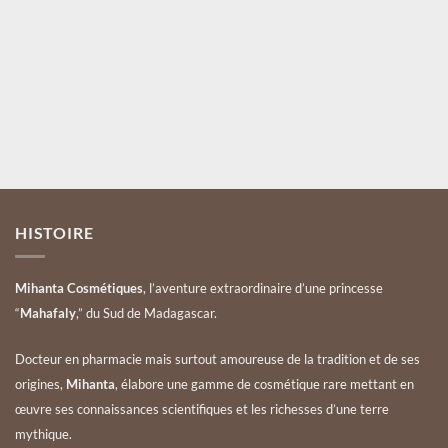
Nom et Prénom
du
du
produit
produit
Votre mail
Valider
HISTOIRE
Mihanta Cosmétiques
, l’aventure extraordinaire d’une princesse
“
Mahafaly
,” du Sud de Madagascar.
Docteur en pharmacie mais surtout amoureuse de la tradition et de ses
origines,
Mihanta
, élabore une gamme de cosmétique rare mettant en
œuvre ses connaissances scientifiques et les richesses d’une terre
mythique.