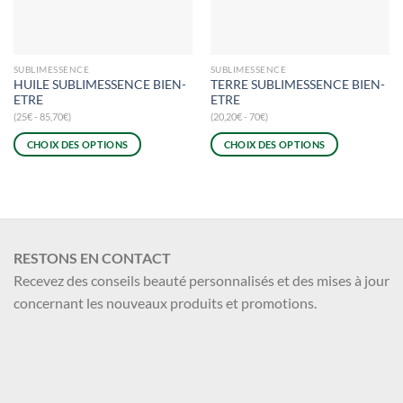
SUBLIMESSENCE
SUBLIMESSENCE
HUILE SUBLIMESSENCE BIEN-
TERRE SUBLIMESSENCE BIEN-
ETRE
ETRE
(25€ - 85,70€)
(20,20€ - 70€)
CHOIX DES OPTIONS
CHOIX DES OPTIONS
Ce
Ce
produit
produit
a
a
plusieurs
plusieurs
variations.
variations.
RESTONS EN CONTACT
Les
Les
options
options
Recevez des conseils beauté personnalisés et des mises à jour
peuvent
peuvent
concernant les nouveaux produits et promotions.
être
être
choisies
choisies
sur
sur
la
la
page
page