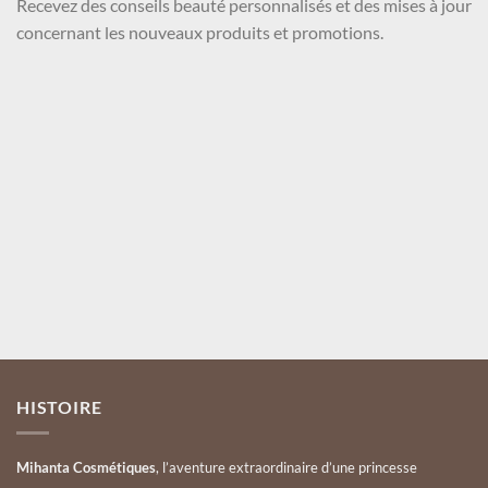
Recevez des conseils beauté personnalisés et des mises à jour
concernant les nouveaux produits et promotions.
Nom et Prénom
Votre mail
Valider
HISTOIRE
Mihanta Cosmétiques
, l’aventure extraordinaire d’une princesse