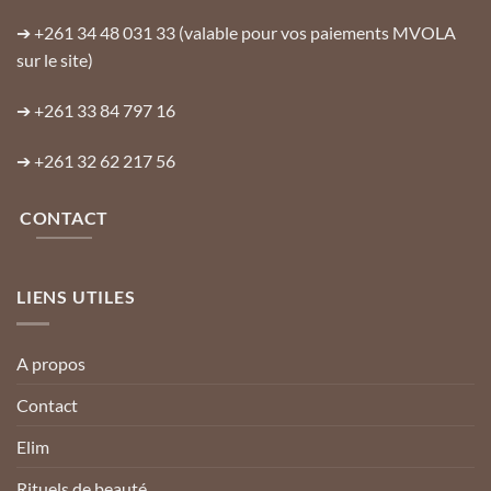
➔
+261 34 48 031 33
(valable pour vos paiements MVOLA
sur le site)
➔
+261 33 84 797 16
➔
+261 32 62 217 56
CONTACT
LIENS UTILES
A propos
Contact
Elim
Rituels de beauté