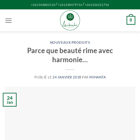
Passer
/
/
+261344803133
+261338479716
+261326221756
au
contenu
0
NOUVEAUX PRODUITS
Parce que beauté rime avec
harmonie…
PUBLIÉ LE
24 JANVIER 2018
PAR
MIHANTA
24
Jan