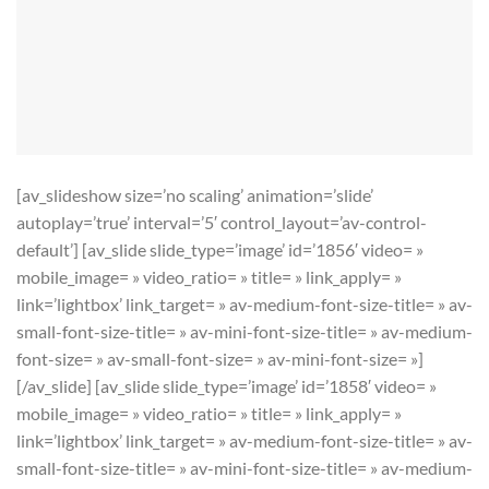
[av_slideshow size=’no scaling’ animation=’slide’
autoplay=’true’ interval=’5′ control_layout=’av-control-
default’] [av_slide slide_type=’image’ id=’1856′ video= »
mobile_image= » video_ratio= » title= » link_apply= »
link=’lightbox’ link_target= » av-medium-font-size-title= » av-
small-font-size-title= » av-mini-font-size-title= » av-medium-
font-size= » av-small-font-size= » av-mini-font-size= »]
[/av_slide] [av_slide slide_type=’image’ id=’1858′ video= »
mobile_image= » video_ratio= » title= » link_apply= »
link=’lightbox’ link_target= » av-medium-font-size-title= » av-
small-font-size-title= » av-mini-font-size-title= » av-medium-