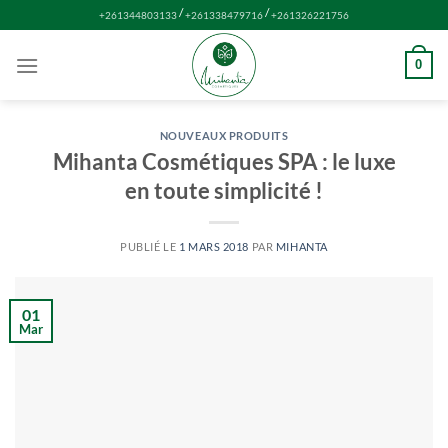
Passer
/
/
+261344803133
+261338479716
+261326221756
au
contenu
0
NOUVEAUX PRODUITS
Mihanta Cosmétiques SPA : le luxe
en toute simplicité !
PUBLIÉ LE
1 MARS 2018
PAR
MIHANTA
01
Mar