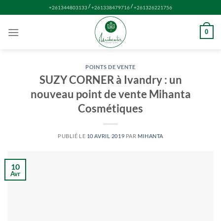
Passer
/
/
+261344803133
+261338479716
+261326221756
au
contenu
0
POINTS DE VENTE
SUZY CORNER à Ivandry : un
nouveau point de vente Mihanta
Cosmétiques
PUBLIÉ LE
10 AVRIL 2019
PAR
MIHANTA
10
Avr