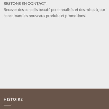
Les
RESTONS EN CONTACT
options
Recevez des conseils beauté personnalisés et des mises à jour
peuvent
concernant les nouveaux produits et promotions.
être
choisies
sur
la
page
du
Nom et Prénom
produit
Votre mail
Valider
HISTOIRE