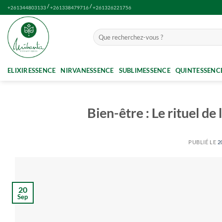
Passer
/
/
+261344803133
+261338479716
+261326221756
au
contenu
Recherche
pour :
ELIXIRESSENCE
NIRVANESSENCE
SUBLIMESSENCE
QUINTESSENC
Bien-être : Le rituel d
PUBLIÉ LE
2
20
Sep