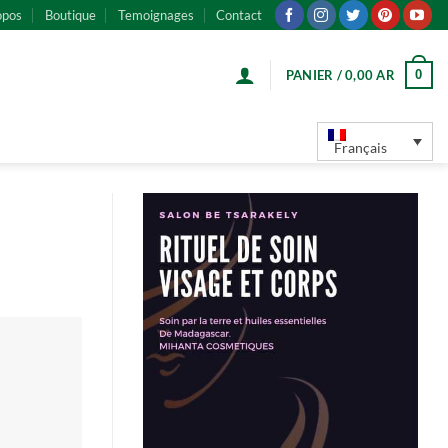
opos
Boutique
Temoignages
Contact
0
PANIER /
0,00
AR
Français