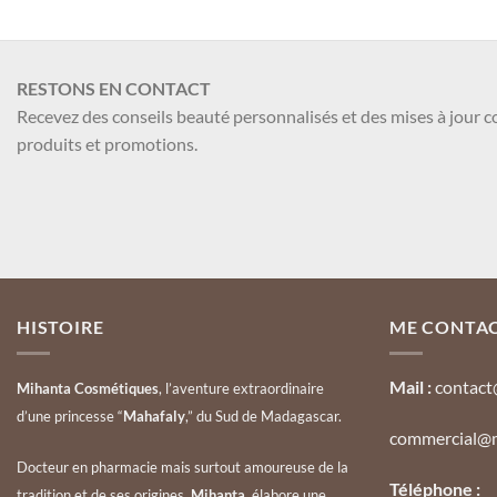
RESTONS EN CONTACT
Recevez des conseils beauté personnalisés et des mises à jour 
produits et promotions.
HISTOIRE
ME CONTA
Mail :
contact
Mihanta Cosmétiques
, l’aventure extraordinaire
d’une princesse “
Mahafaly
,” du Sud de Madagascar.
commercial@m
Docteur en pharmacie mais surtout amoureuse de la
Téléphone :
tradition et de ses origines,
Mihanta
, élabore une