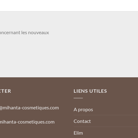
concernant les nouveaux
Nom et Prénom
CTER
LIENS UTILES
@mihanta-cosmetiques.com
A propos
Contact
ihanta-cosmetiques.com
Elim