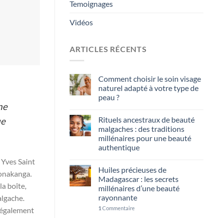
Temoignages
Vidéos
ARTICLES RÉCENTS
Comment choisir le soin visage
naturel adapté à votre type de
peau ?
ne
Rituels ancestraux de beauté
ue
malgaches : des traditions
millénaires pour une beauté
authentique
 Yves Saint
Huiles précieuses de
tonakanga.
Madagascar : les secrets
a boîte,
millénaires d’une beauté
rayonnante
algache.
1
Commentaire
t également