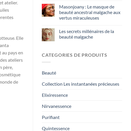
t atelier.
Masonjoany : Le masque de
uiles
beauté ancestral malgache aux
érentes
vertus miraculeuses
Les secrets millénaires de la
beauté malgache
tteuse. Elle
hanta
t au pays en
CATEGORIES DE PRODUITS
des ateliers
n père,
Beauté
 cosmétique
e monde de
Collection Les instantanées précieuses
Elixiressence
Nirvanessence
Purifiant
Quintessence