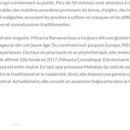
s qui conviennent au public. Plus de 50 visiteurs sont attendus à ce
arables des matières premières provenant de terres, d’argiles, des h
té malgaches associent les poudres à utiliser en masques et les diff
s et connaissances traditionnelles. .
néraire singulier, Mihanta Ramanantsoa a toujours été une globetro
dagascar dès son jeune âge. Du continent noir jusqu’en Europe, Mi
xpériences. Docteur en pharmacie et en phytothérapie, elle revien
le affirmé. Elle fonde en 2017, Mihanta Cosmétique. Elle enchaine 
oa est enfin réalisé. En tant que princesse Mahafaly du coté de so
entre le traditionnel et la modernité. Ainsi, elle élabore une gamme
cestral. Actuellement, elle connait un ascension fulgurante dans l