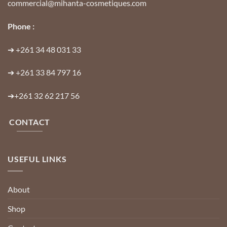
commercial@mihanta-cosmetiques.com
Phone :
➔
+261 34 48 031 33
➔
+261 33 84 797 16
➔
+261 32 62 217 56
CONTACT
USEFUL LINKS
About
Shop